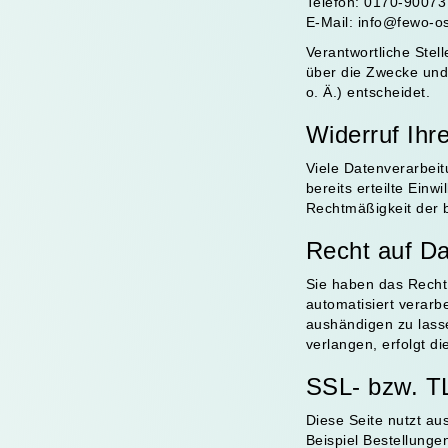
Telefon: 0170-90073
E-Mail: info@fewo-o
Verantwortliche Stell
über die Zwecke und
o. Ä.) entscheidet.
Widerruf Ihr
Viele Datenverarbeit
bereits erteilte Einw
Rechtmäßigkeit der b
Recht auf Da
Sie haben das Recht,
automatisiert verarb
aushändigen zu lasse
verlangen, erfolgt di
SSL- bzw. T
Diese Seite nutzt au
Beispiel Bestellunge