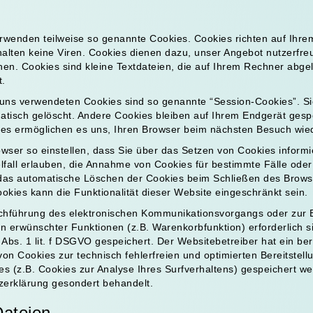
erwenden teilweise so genannte Cookies. Cookies richten auf Ihr
lten keine Viren. Cookies dienen dazu, unser Angebot nutzerfreun
en. Cookies sind kleine Textdateien, die auf Ihrem Rechner abge
t.
 uns verwendeten Cookies sind so genannte “Session-Cookies”. S
tisch gelöscht. Andere Cookies bleiben auf Ihrem Endgerät gespe
ies ermöglichen es uns, Ihren Browser beim nächsten Besuch wi
wser so einstellen, dass Sie über das Setzen von Cookies inform
lfall erlauben, die Annahme von Cookies für bestimmte Fälle oder
das automatische Löschen der Cookies beim Schließen des Browser
okies kann die Funktionalität dieser Website eingeschränkt sein.
rchführung des elektronischen Kommunikationsvorgangs oder zur B
n erwünschter Funktionen (z.B. Warenkorbfunktion) erforderlich s
 Abs. 1 lit. f DSGVO gespeichert. Der Websitebetreiber hat ein ber
on Cookies zur technisch fehlerfreien und optimierten Bereitstell
s (z.B. Cookies zur Analyse Ihres Surfverhaltens) gespeichert w
zerklärung gesondert behandelt.
Dateien