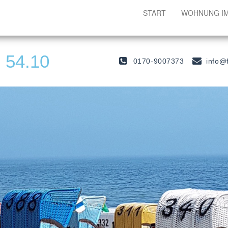
START
WOHNUNG I
 54.10
0170-9007373
info@