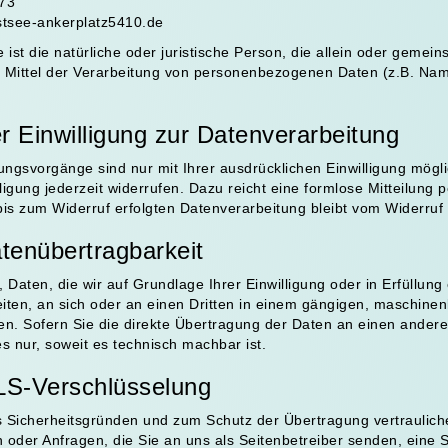
73
stsee-ankerplatz5410.de
e ist die natürliche oder juristische Person, die allein oder geme
 Mittel der Verarbeitung von personenbezogenen Daten (z.B. Na
er Einwilligung zur Datenverarbeitung
ungsvorgänge sind nur mit Ihrer ausdrücklichen Einwilligung mögl
illigung jederzeit widerrufen. Dazu reicht eine formlose Mitteilung 
is zum Widerruf erfolgten Datenverarbeitung bleibt vom Widerruf
tenübertragbarkeit
 Daten, die wir auf Grundlage Ihrer Einwilligung oder in Erfüllung
eiten, an sich oder an einen Dritten in einem gängigen, maschine
n. Sofern Sie die direkte Übertragung der Daten an einen andere
es nur, soweit es technisch machbar ist.
LS-Verschlüsselung
s Sicherheitsgründen und zum Schutz der Übertragung vertrauliche
n oder Anfragen, die Sie an uns als Seitenbetreiber senden, eine