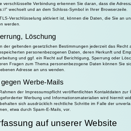
e verschlüsselte Verbindung erkennen Sie daran, dass die Adress
tps://” wechselt und an dem Schloss-Symbol in Ihrer Browserzeile.
LS-Verschlüsselung aktiviert ist, können die Daten, die Sie an uns
en werden.
perrung, Löschung
 der geltenden gesetzlichen Bestimmungen jederzeit das Recht a
gespeicherten personenbezogenen Daten, deren Herkunft und Em
rbeitung und ggf. ein Recht auf Berichtigung, Sperrung oder Lös
teren Fragen zum Thema personenbezogene Daten können Sie sich
ebenen Adresse an uns wenden.
 gegen Werbe-Mails
Rahmen der Impressumspflicht veröffentlichten Kontaktdaten zur
ngeforderter Werbung und Informationsmaterialien wird hiermit wi
 behalten sich ausdrücklich rechtliche Schritte im Falle der unve
nen, etwa durch Spam-E-Mails, vor.
rfassung auf unserer Website